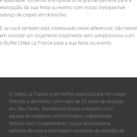
e qualidade, tornando a empresa uma grande parceira para a
realização da sua festa ou evento com nosso inesquecível
serviço de crepes em domicílio.
E se você também está interessado neste diferencial, não hesite
em solicitar um orçamento totalmente sem compromisso com
o Buffet Crêpe La France para a sua festa ou evento.
O Crêpe La France é um buffet especializado em crepe
francês a domicílio, com mais de 23 anos de atuação
em São Paulo. Atendemos festas e eventos com
equipe de crepeiros uniformizados, ingredientes
frescos sem congelamento, louça de porcelana,
talheres de inox e montagem completa da estação de