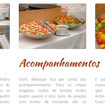
Acompanhamentos
hidos
Outro destaque fica por conta dos
E pa
ia do
acompanhamentos. Para os crepes
nossa
tão os
salgados, molho de tomate, molho
gás)
quatro
quatro queijos e dois tipos de saladas
Antar
ricão,
com molho de mostarda são os
Coca 