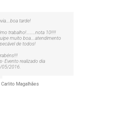
avia….boa tarde!
imo trabalho!………nota 10!!!!
uipe muito boa….atendimento
pecável de todos!
rabéns!!!
s- Evento realizado dia
/05/2016.
Carlito Magalhães