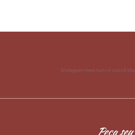
[instagram-feed num=4 cols=4 sho
Peça seu