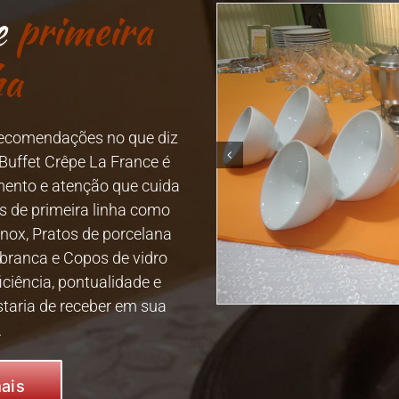
e
primeira
ha
recomendações no que diz
 Buffet Crêpe La France é
ento e atenção que cuida
s de primeira linha como
inox, Pratos de porcelana
 branca e Copos de vidro
iciência, pontualidade e
taria de receber em sua
.
ais