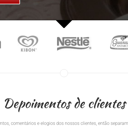
Depoimentos de clientes
s, comentários e elogios dos nossos clientes, então separamo