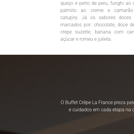
queijo e peito de peru, funghi ao 
palmito ao creme e camarã
catupiry. Já os sabores doces
marcados por: chocolate, doce de 
crepe suzette, banana com can
açúcar e romeu e julieta.
O Buffet Crêpe La France preza pel
e cuidados em cada etapa na c