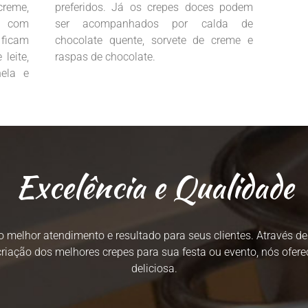
creme,
preferidos. Já os crepes doces podem
o com
ser acompanhados por calda de
 ficam
chocolate quente, sorvete de creme e
leite,
raspas de chocolate.
ela e
Excelência e Qualidade
o melhor atendimento e resultado para seus clientes. Através d
riação dos melhores crepes para sua festa ou evento, nós ofer
deliciosa.