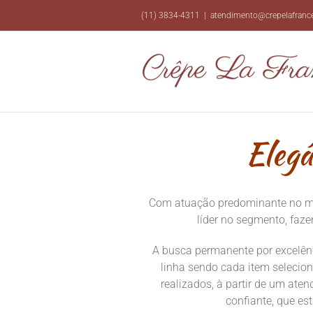
Ir
(11) 3834-4311
|
atendimento@crepelafranc
para
o
conteúdo
Elegâ
Com atuação predominante no mer
líder no segmento, faz
A busca permanente por excelênc
linha sendo cada item selecio
realizados, à partir de um ate
confiante, que es