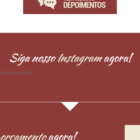
Siga nosso
Instagram
agora!
wfollow=false]
orçamento
agora!