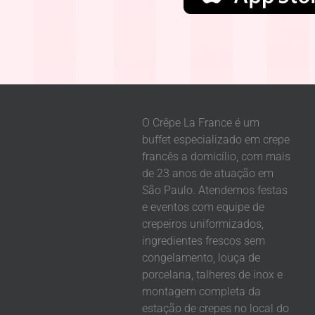
O Crêpe La France é um
buffet especializado em crepe
francês a domicílio, com mais
de 23 anos de atuação em
São Paulo. Atendemos festas
e eventos com equipe de
crepeiros uniformizados,
ingredientes frescos sem
congelamento, louça de
porcelana, talheres de inox e
montagem completa da
estação de crepes no local do