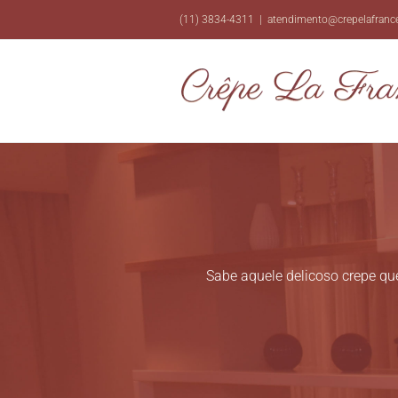
Ir
(11) 3834-4311
|
atendimento@crepelafranc
para
o
conteúdo
Sabe aquele delicoso crepe q